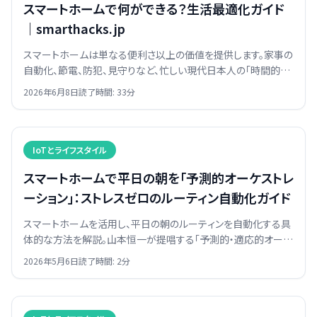
スマートホームで何ができる？生活最適化ガイド
｜smarthacks.jp
スマートホームは単なる便利さ以上の価値を提供します。家事の
自動化、節電、防犯、見守りなど、忙しい現代日本人の「時間的貧
困」と「精神的疲弊」を解決し、生活を戦略的に最適化する具体
2026年6月8日
読了時間:
33
分
的な方法を解説します。
IoTとライフスタイル
スマートホームで平日の朝を「予測的オーケストレ
ーション」：ストレスゼロのルーティン自動化ガイド
スマートホームを活用し、平日の朝のルーティンを自動化する具
体的な方法を解説。山本恒一が提唱する「予測的・適応的オーケ
ストレーション」で、ストレスフリーな朝を実現しましょう。
2026年5月6日
読了時間:
2
分