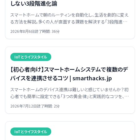
しない3段階進化論
スマートホームで朝のルーティンを自動化し、生活を劇的に変え
る方法を解説。多くの人が直面する課題を解決する「3段階進化
論」に基づき、設定のコツやデバイス選びを山本恒一が伝授しま
2026年8月6日
読了時間:
36
分
す。
IoTとライフスタイル
【初心者向け】スマートホームシステムで複数のデ
バイスを連携させるコツ | smarthacks.jp
スマートホームのデバイス連携は難しいと感じていませんか？初
心者でも簡単に設定できる「3つの黄金律」と実践的なコツを、ス
マートデバイス研究家の山本恒一が分かりやすく解説します。
2026年7月12日
読了時間:
2
分
IoTとライフスタイル