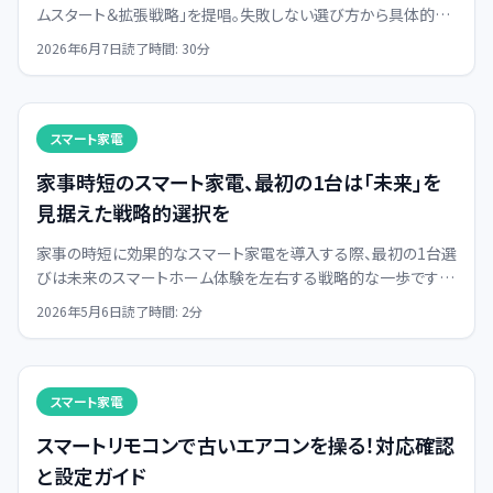
ムスタート＆拡張戦略」を提唱。失敗しない選び方から具体的な
活用法まで、生活を豊かにするヒントを解説します。
2026年6月7日
読了時間:
30
分
スマート家電
家事時短のスマート家電、最初の1台は「未来」を
見据えた戦略的選択を
家事の時短に効果的なスマート家電を導入する際、最初の1台選
びは未来のスマートホーム体験を左右する戦略的な一歩です。
単なる利便性だけでなく、拡張性と費用対効果を最大化する選
2026年5月6日
読了時間:
2
分
択肢を解説します。
スマート家電
スマートリモコンで古いエアコンを操る！対応確認
と設定ガイド