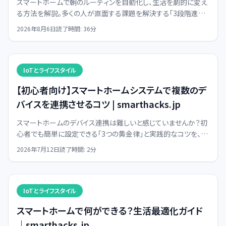
スマートホームで朝のルーティンを自動化し、生活を劇的に変え
る方法を解説。多くの人が直面する課題を解決する「3段階進化
論」に基づき、設定のコツやデバイス選びを山本恒一が伝授しま
2026年8月6日
読了時間:
36
分
す。
IoTとライフスタイル
【初心者向け】スマートホームシステムで複数のデ
バイスを連携させるコツ | smarthacks.jp
スマートホームのデバイス連携は難しいと感じていませんか？初
心者でも簡単に設定できる「3つの黄金律」と実践的なコツを、ス
マートデバイス研究家の山本恒一が分かりやすく解説します。
2026年7月12日
読了時間:
2
分
IoTとライフスタイル
スマートホームで何ができる？生活最適化ガイド
｜smarthacks.jp