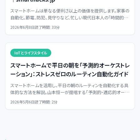
スマートホームは単なる便利さ以上の価値を提供します。家事の
自動化、節電、防犯、見守りなど、忙しい現代日本人の「時間的貧
困」と「精神的疲弊」を解決し、生活を戦略的に最適化する具体
2026年6月8日
読了時間:
33
分
的な方法を解説します。
IoTとライフスタイル
スマートホームで平日の朝を「予測的オーケストレ
ーション」：ストレスゼロのルーティン自動化ガイド
スマートホームを活用し、平日の朝のルーティンを自動化する具
体的な方法を解説。山本恒一が提唱する「予測的・適応的オーケ
ストレーション」で、ストレスフリーな朝を実現しましょう。
2026年5月6日
読了時間:
2
分