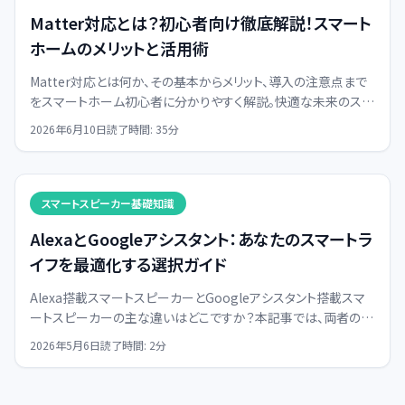
Matter対応とは？初心者向け徹底解説！スマート
ホームのメリットと活用術
Matter対応とは何か、その基本からメリット、導入の注意点まで
をスマートホーム初心者に分かりやすく解説。快適な未来のスマ
ートホームを賢く実現するための具体的なヒントを提供します。
2026年6月10日
読了時間:
35
分
スマートスピーカー基礎知識
AlexaとGoogleアシスタント：あなたのスマートラ
イフを最適化する選択ガイド
Alexa搭載スマートスピーカーとGoogleアシスタント搭載スマ
ートスピーカーの主な違いはどこですか？本記事では、両者のAI
性能、エコシステム、機能、プライバシー、操作性を山本恒一が徹
2026年5月6日
読了時間:
2
分
底比較し、あなたのスマートライフに最適な選択肢を見つける手
助けをします。