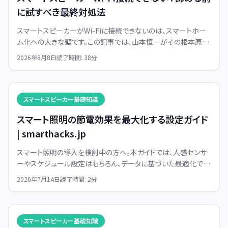
に試すべき最終対処法
スマートスピーカーがWi-Fiに接続できないのは、スマートホー
ム化への大きな壁です。この記事では、山本恒一がその根本原因
を解明し、最短で解決する具体的な対処法をプロの視点から詳
2026年8月8日
読了時間:
38
分
しく解説します。
スマートスピーカー基礎知識
スマート照明の節電効果を最大化する設定ガイド
| smarthacks.jp
スマート照明の導入を検討中の方へ。本ガイドでは、人感センサ
ーやスケジュール設定はもちろん、データに基づいた最適化で効
果的に節電し、より快適なスマートホームを実現する方法を山本
2026年7月14日
読了時間:
2
分
恒一が解説します。
スマートスピーカー基礎知識