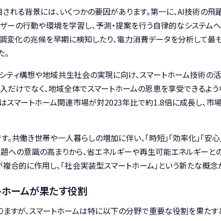
される背景には、いくつかの要因があります。第一に、AI技術の飛
ザーの行動や環境を学習し、予測・提案を行う自律的なシステムへ
体調変化の兆候を早期に検知したり、電力消費データを分析して最
た。
トシティ構想や地域共生社会の実現に向け、スマートホーム技術の
導入だけでなく、地域全体でスマートホームの恩恵を享受できるよ
にはスマートホーム関連市場が対2023年比で約1.8倍に成長し、市
す。共働き世帯や一人暮らしの増加に伴い、「時短」「効率化」「安
問題への意識の高まりから、省エネルギーや再生可能エネルギーと
が複合的に作用し、「社会実装型スマートホーム」という新たな概念
トホームが果たす役割
りますが、スマートホームは特に以下の分野で重要な役割を果たす