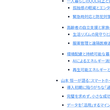
一人暮らしのQOL向上と
孤独感の軽減とエンタ
緊急時対応と防犯対
高齢者の自立支援と家族
生活リズムの見守り
服薬管理と遠隔医療
環境配慮と持続可能な暮
AIによるエネルギー
再生可能エネルギー
山本 恒一が語る：スマートホ
導入初期に陥りがちな「
完璧を求めず、小さな成
データを「活用」するマイ