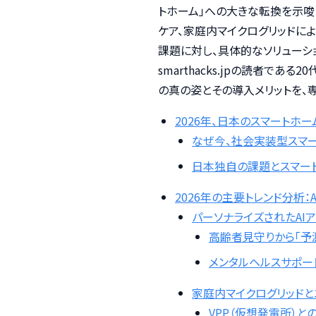
トホーム」への大きな転換を示唆
ケア、家庭内マイクログリッドに
課題に対し、具体的なソリューショ
smarthacks.jpの読者で
の真の姿とその導入メリットを、
2026年、日本のスマート
なぜ今、社会実装型スマ
日本独自の課題とスマー
2026年の主要トレンド分析
パーソナライズされたAI
高齢者見守りから「予
メンタルヘルスサポー
家庭内マイクログリッド
VPP（仮想発電所）と