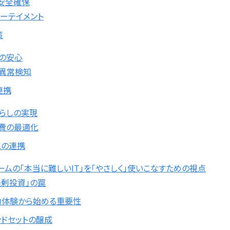
安全確保
ーテイメント
策
の安心
と異常検知
連携
らしの実現
消費の最適化
との連携
ームの「本当に難しいIT」を「やさしく」使いこなすための視点
過剰投資」の罠
功体験から始める重要性
ンドセットの醸成