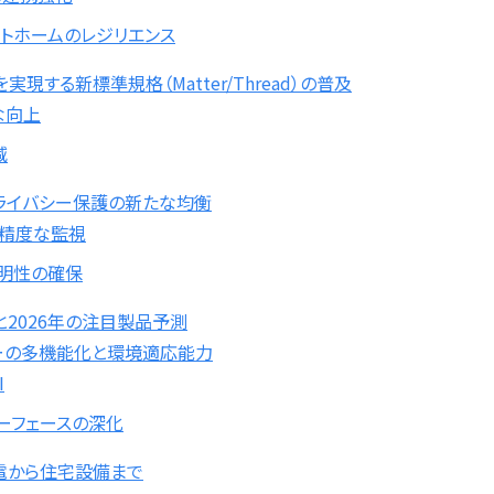
トホームのレジリエンス
現する新標準規格（Matter/Thread）の普及
な向上
減
プライバシー保護の新たな均衡
高精度な監視
明性の確保
2026年の注目製品予測
ーの多機能化と環境適応能力
I
ーフェースの深化
電から住宅設備まで