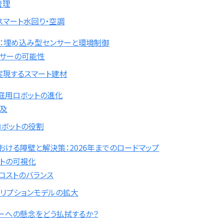
管理
スマート水回り・空調
ス：埋め込み型センサーと環境制御
ンサーの可能性
実現するスマート建材
庭用ロボットの進化
及
ロボットの役割
ける障壁と解決策：2026年までのロードマップ
ットの可視化
コストのバランス
リプションモデルの拡大
ーへの懸念をどう払拭するか？