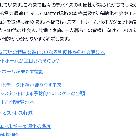
しています。これまで個々のデバイスの利便性が語られがちでしたが
よる電力最適化、そしてMatter規格の本格普及が、高齢化社会や
ンを提供し始めます。本稿では、スマートホーム・IoTガジェット解
ある20代〜40代の社会人、共働き家庭、一人暮らしの皆様に向けて、20
専門的かつ分かりやすく解説します。
ホーム市場の特異な進化：単なる利便性から社会実装へ
ートホームが注目されるのか？
トホームが果たす役割
：AIとデータ連携が織りなす未来
アシスタントによる予防的ヘルスケアの台頭
測型」健康管理へ
トとストレス軽減
とエネルギー最適化の進展
の連携強化