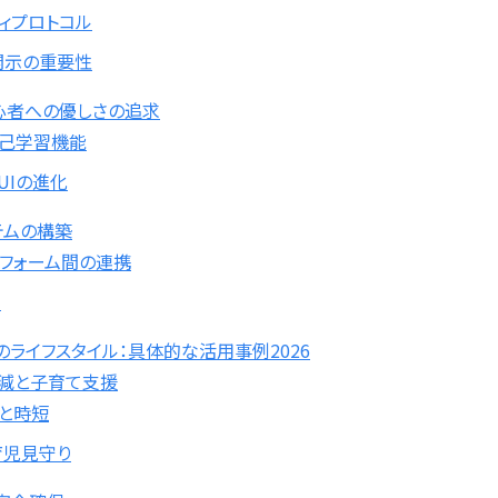
ィプロトコル
開示の重要性
心者への優しさの追求
自己学習機能
UIの進化
テムの構築
トフォーム間の連携
調
ライフスタイル：具体的な活用事例2026
減と子育て支援
と時短
育児見守り