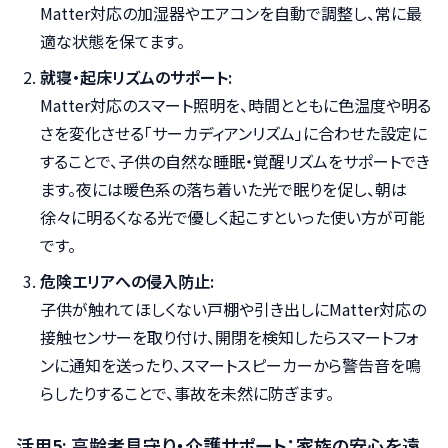
Matter対応の加湿器やエアコンを自動で調整し、常に最
適な状態を保てます。
就寝・起床リズムのサポート:
Matter対応のスマート照明を、時間とともに色温度や明る
さを変化させる「サーカディアンリズム」に合わせた設定に
することで、子供の自然な睡眠・覚醒リズムをサポートでき
ます。夜には暖色系の落ち着いた光で眠りを促し、朝は
徐々に明るくなる光で優しく起こすといった使い方が可能
です。
危険エリアへの侵入防止:
子供が触れてほしくない戸棚や引き出しにMatter対応の
接触センサーを取り付け、開閉を検知したらスマートフォ
ンに通知を送ったり、スマートスピーカーから警告音を鳴
らしたりすることで、事故を未然に防ぎます。
活用5: 高齢者見守り・介護サポート：家族の安心を遠