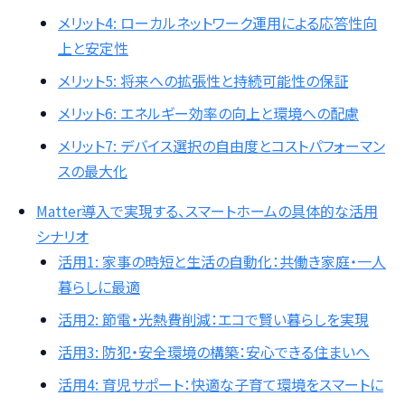
メリット4: ローカルネットワーク運用による応答性向
上と安定性
メリット5: 将来への拡張性と持続可能性の保証
メリット6: エネルギー効率の向上と環境への配慮
メリット7: デバイス選択の自由度とコストパフォーマン
スの最大化
Matter導入で実現する、スマートホームの具体的な活用
シナリオ
活用1: 家事の時短と生活の自動化：共働き家庭・一人
暮らしに最適
活用2: 節電・光熱費削減：エコで賢い暮らしを実現
活用3: 防犯・安全環境の構築：安心できる住まいへ
活用4: 育児サポート：快適な子育て環境をスマートに