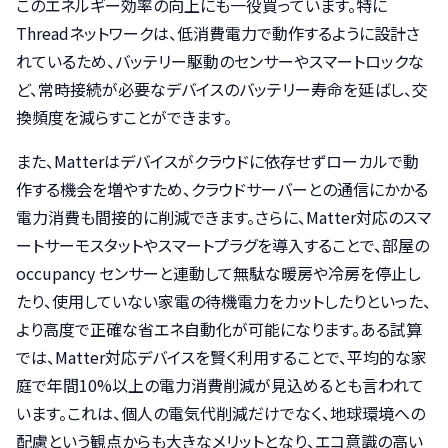
このエネルギー効率の向上にも一役買っています。特に
Threadネットワークは、低消費電力で動作するように設計さ
れているため、バッテリー駆動のセンサーやスマートロックな
ど、常時接続が必要なデバイスのバッテリー寿命を延ばし、交
換頻度を減らすことができます。
また、Matterはデバイスがクラウドに依存せずローカルで動
作する機会を増やすため、クラウドサーバーとの通信にかかる
電力消費も間接的に削減できます。さらに、Matter対応のスマ
ートサーモスタットやスマートプラグを導入することで、部屋の
occupancy センサーと連動して無駄な暖房や冷房を停止し
たり、使用していない家電の待機電力をカットしたりといった、
より高度で正確な省エネ自動化が可能になります。ある試算
では、Matter対応デバイスを賢く利用することで、平均的な家
庭で年間10%以上の電力消費削減が見込めるとも言われて
います。これは、個人の電気代削減だけでなく、地球環境への
配慮という観点からも大きなメリットとなり、エコ意識の高い